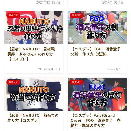
2021年12月25日
2019年10月1日
製作日記
製作日記
【忍者】NARUTO 忍者靴
【コスプレ】FGO 酒呑童子
脚絆（きゃはん）の作り方
の剣 作り方【造形】
【コスプレ】
2019年9月28日
2019年7月6日
製作日記
製作日記
【忍者】NARUTO 額当ての
【コスプレ】Fate/Grand
作り方【コスプレ】
Order FGO 酒呑童子 赤
提灯・瓢箪の作り方