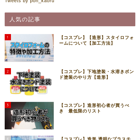
Tweets by pon_kaoru
人気の記事
1
【コスプレ】【造形】スタイロフォ
ームについて【加工方法】
2
【コスプレ】下地塗装・水溶きボン
ド塗装のやり方【造形】
3
【コスプレ】造形初心者が買うべ
き 最低限のリスト
4
【コスプレ】造形 透明なプラスチ