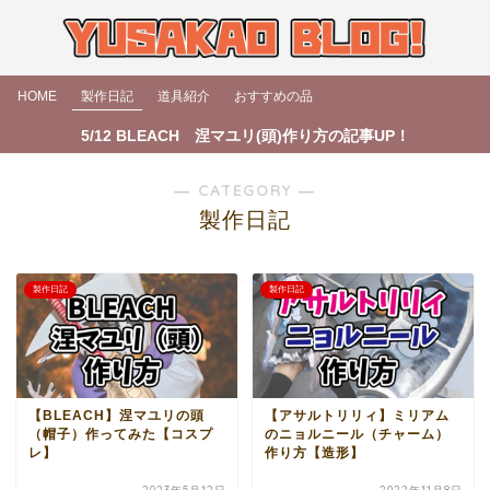
HOME
製作日記
道具紹介
おすすめの品
5/12 BLEACH 涅マユリ(頭)作り方の記事UP！
― CATEGORY ―
製作日記
製作日記
製作日記
【BLEACH】涅マユリの頭
【アサルトリリィ】ミリアム
（帽子）作ってみた【コスプ
のニョルニール（チャーム）
レ】
作り方【造形】