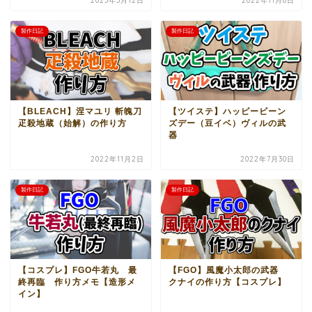
2023年5月12日
2022年11月8日
製作日記
製作日記
【BLEACH】涅マユリ 斬魄刀
【ツイステ】ハッピービーン
疋殺地蔵（始解）の作り方
ズデー（豆イベ）ヴィルの武
器
2022年11月2日
2022年7月30日
製作日記
製作日記
【コスプレ】FGO牛若丸 最
【FGO】風魔小太郎の武器
終再臨 作り方メモ【造形メ
クナイの作り方【コスプレ】
イン】